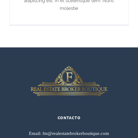
adipiscing elit. In et scelerisque sem. Nunc
molestie
CONTACTO
Email:
fm@realestatebrokerboutique.com