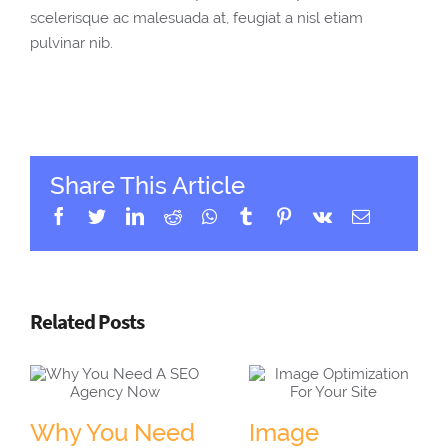
scelerisque ac malesuada at, feugiat a nisl etiam
pulvinar nib.
Share This Article
Facebook
Twitter
Linkedin
Reddit
Whatsapp
Tumblr
Pinterest
Vk
Email
Related Posts
Why You Need
Image