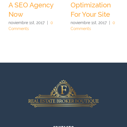
A SEO Agency
Optimization
Now
For Your Site
noviembre 1st, 2017
|
0
noviembre 1st, 2017
|
0
Comments
Comments